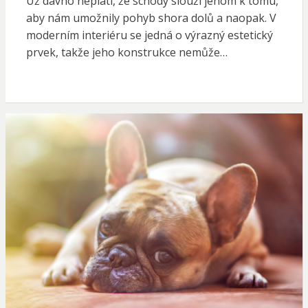
Už dávno neplatí, že schody slouží jenom k tomu,
aby nám umožnily pohyb shora dolů a naopak. V
moderním interiéru se jedná o výrazný estetický
prvek, takže jeho konstrukce nemůže…