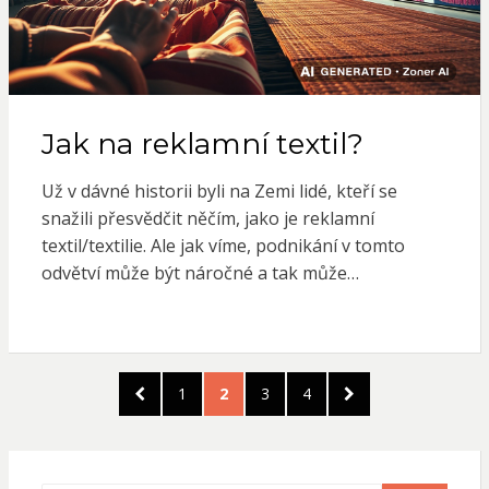
Jak na reklamní textil?
Už v dávné historii byli na Zemi lidé, kteří se
snažili přesvědčit něčím, jako je reklamní
textil/textilie. Ale jak víme, podnikání v tomto
odvětví může být náročné a tak může…
Stránkování
PREVIOUS
PAGE
PAGE
PAGE
PAGE
NEXT
1
2
3
4
příspěvků
PAGE
PAGE