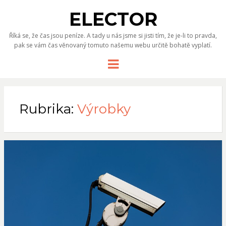
ELECTOR
Říká se, že čas jsou peníze. A tady u nás jsme si jisti tím, že je-li to pravda,
pak se vám čas věnovaný tomuto našemu webu určitě bohatě vyplatí.
Menu
Rubrika:
Výrobky