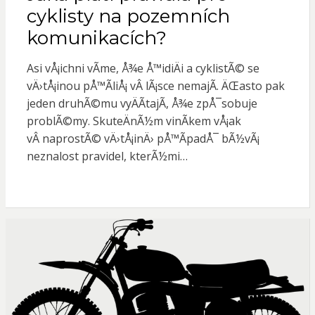
cyklisty na pozemních
komunikacích?
Asi vÅ¡ichni vÃ­me, Å¾e Å™idiÄi a cyklistÃ© se
vÄ›tÅ¡inou pÅ™Ã­liÅ¡ vÂ lÃ¡sce nemajÃ­. ÄŒasto pak
jeden druhÃ©mu vyÄÃ­tajÃ­, Å¾e zpÅ¯sobuje
problÃ©my. SkuteÄnÃ½m vinÃ­kem vÅ¡ak
vÂ naprostÃ© vÄ›tÅ¡inÄ› pÅ™Ã­padÅ¯ bÃ½vÃ¡
neznalost pravidel, kterÃ½mi…