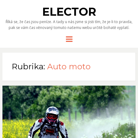
ELECTOR
Říká se, že čas jsou peníze. A tady u nás jsme si jisti tím, že je-li to pravda,
pak se vám čas věnovaný tomuto našemu webu určitě bohatě vyplatí.
Menu
Rubrika:
Auto moto