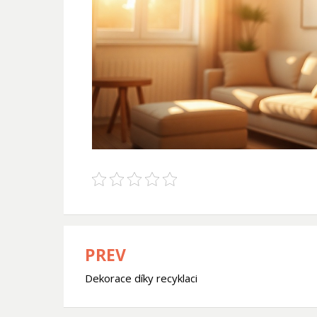
PREV
Navigace
Dekorace díky recyklaci
pro
příspěvek