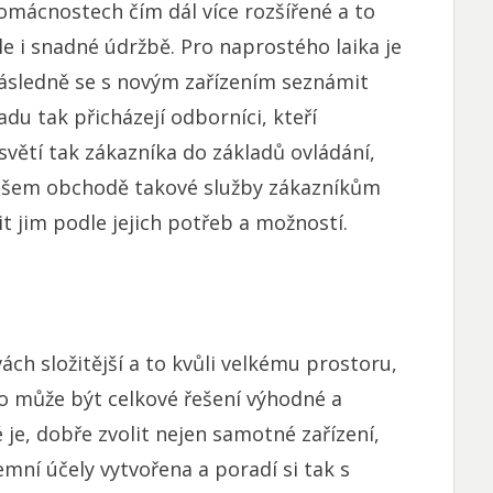
omácnostech čím dál více rozšířené a to
le i snadné údržbě. Pro naprostého laika je
 následně se s novým zařízením seznámit
du tak přicházejí odborníci, kteří
větí tak zákazníka do základů ovládání,
našem obchodě takové služby zákazníkům
 jim podle jejich potřeb a možností.
ch složitější a to kvůli velkému prostoru,
sto může být celkové řešení výhodné a
é je, dobře zvolit nejen samotné zařízení,
remní účely vytvořena a poradí si tak s