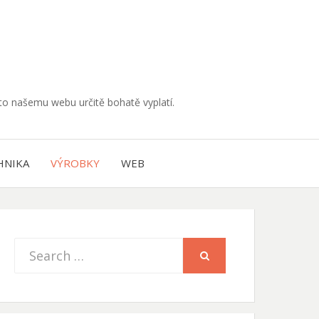
muto našemu webu určitě bohatě vyplatí.
HNIKA
VÝROBKY
WEB
Search
SEARCH
for: