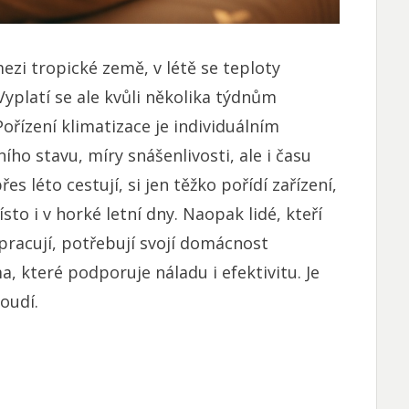
ezi tropické země, v létě se teploty
 Vyplatí se ale kvůli několika týdnům
Pořízení klimatizace je individuálním
ího stavu, míry snášenlivosti, ale i času
es léto cestují, si jen těžko pořídí zařízení,
sto i v horké letní dny. Naopak lidé, kteří
racují, potřebují svojí domácnost
a, které podporuje náladu i efektivitu. Je
oudí.