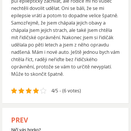
půl epileptický záchvat, ale rodiče mi ho vůbec
nechtěli dovolit udělat. Oni se báli, že se mi
epilepsie vrátí a potom to dopadne velice špatně.
Samozřejmě, že jsem chápala jejich obavy a
chápala jsem jejich strach, ale také jsem chtěla
mít řidičské oprávnění. Nakonec jsem si řidičák
udělala po pěti letech a jsem z něho opravdu
nadšená. Mám i nové auto. Ještě jednou bych vám
chtěla říct, raději neřiďte bez řidičského
oprávnění, protože se vám to určitě nevyplatí.
Může to skončit špatně.
4/5 - (6 votes)
PREV
Navigace
pro
Ničí vás horko?