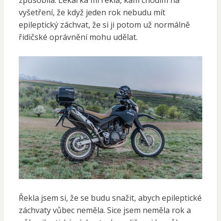
způsobilá. Lékařka mi řekla, kam chodím na
vyšetření, že když jeden rok nebudu mít
epileptický záchvat, že si ji potom už normálně
řidičské oprávnění mohu udělat.
Řekla jsem si, že se budu snažit, abych epileptické
záchvaty vůbec neměla. Sice jsem neměla rok a