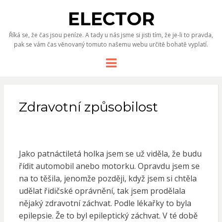
ELECTOR
Říká se, že čas jsou peníze. A tady u nás jsme si jisti tím, že je-li to pravda,
pak se vám čas věnovaný tomuto našemu webu určitě bohatě vyplatí.
Menu
Zdravotní způsobilost
Jako patnáctiletá holka jsem se už viděla, že budu
řídit automobil anebo motorku. Opravdu jsem se
na to těšila, jenomže později, když jsem si chtěla
udělat řidičské oprávnění, tak jsem prodělala
nějaký zdravotní záchvat. Podle lékařky to byla
epilepsie. Že to byl epileptický záchvat. V té době