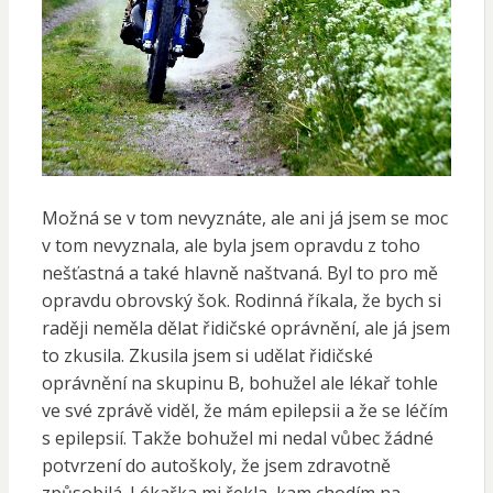
Možná se v tom nevyznáte, ale ani já jsem se moc
v tom nevyznala, ale byla jsem opravdu z toho
nešťastná a také hlavně naštvaná. Byl to pro mě
opravdu obrovský šok. Rodinná říkala, že bych si
raději neměla dělat řidičské oprávnění, ale já jsem
to zkusila.
Zkusila jsem si udělat řidičské
oprávnění na skupinu B, bohužel ale lékař tohle
ve své zprávě viděl, že mám epilepsii a že se léčím
s epilepsií. Takže bohužel mi nedal vůbec žádné
potvrzení do autoškoly, že jsem zdravotně