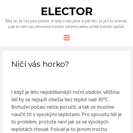
ELECTOR
Říká se, že čas jsou peníze. A tady u nás jsme si jisti tím, že je-li to pravda,
pak se vám čas věnovaný tomuto našemu webu určitě bohatě vyplatí.
Menu
Ničí vás horko?
I když je léto nejoblíbenější roční období, většina
lidí by se nejspíš obešla bez teplot nad 30°C.
Bohužel počasí nelze poručit, a tak se musíme
naučit žít s vysokými teplotami. Pro spoustu lidí je
to problém, protože neví jak se ve vysokých
teplotách chovat. Pokud je to jenom trochu