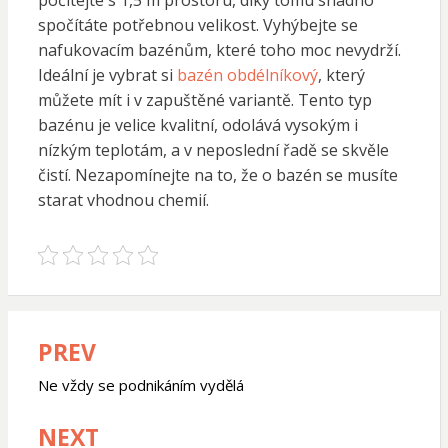
spočítáte potřebnou velikost. Vyhýbejte se
nafukovacím bazénům, které toho moc nevydrží.
Ideální je vybrat si
bazén obdélníkový
, který
můžete mít i v zapuštěné variantě. Tento typ
bazénu je velice kvalitní, odolává vysokým i
nízkým teplotám, a v neposlední řadě se skvěle
čistí. Nezapomínejte na to, že o bazén se musíte
starat vhodnou chemií.
PREV
Navigace
pro
Ne vždy se podnikáním vydělá
příspěvek
NEXT