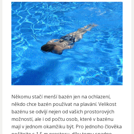
Někomu stačí menší bazén jen na ochlazení,
někdo chce bazén používat na plavání. Velikost
bazénu se odvíjí nejen od vašich prostorových
možností, ale i od počtu osob, které v bazénu
mají v jednom okamžiku být. Pro jednoho člověka
počítejte s 1,5 m prostoru, díky tomu snadno