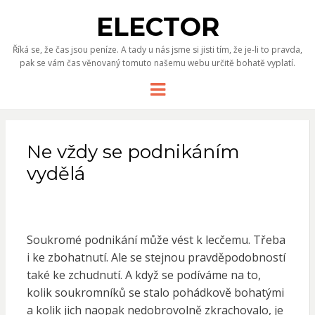
ELECTOR
Říká se, že čas jsou peníze. A tady u nás jsme si jisti tím, že je-li to pravda,
pak se vám čas věnovaný tomuto našemu webu určitě bohatě vyplatí.
Menu
Ne vždy se podnikáním
vydělá
Soukromé podnikání může vést k lecčemu. Třeba
i ke zbohatnutí. Ale se stejnou pravděpodobností
také ke zchudnutí. A když se podíváme na to,
kolik soukromníků se stalo pohádkově bohatými
a kolik jich naopak nedobrovolně zkrachovalo, je