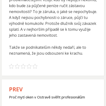
kdo bude za půjčené peníze ručit zástavou
nemovitosti? To je záruka, o jaké se nepochybuje.
A když nejsou pochybnosti o záruce, půjčí tu
výhodně komukoliv. Protože dlužník svůj závazek
splatí. A v nejhorším případě se k tomu využije
jeho zastavená nemovitost.
Takže se podnikatelům někdy nedaří, ale to
neznamená, že jsou odsouzeni ke krachu.
PREV
Navigace
pro
Proč mytí oken v Ostravě svěřit profesionálům
příspěvek