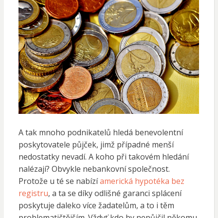
A tak mnoho podnikatelů hledá benevolentní
poskytovatele půjček, jimž případné menší
nedostatky nevadí. A koho při takovém hledání
nalézají? Obvykle nebankovní společnost.
Protože u té se nabízí
americká hypotéka bez
registru
, a ta se díky odlišné garanci splácení
poskytuje daleko více žadatelům, a to i těm
problematičtějším. Vždyť kdo by nepůjčil někomu,