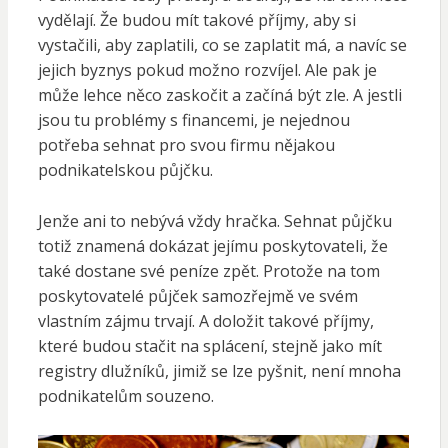
vydělají. Že budou mít takové příjmy, aby si
vystačili, aby zaplatili, co se zaplatit má, a navíc se
jejich byznys pokud možno rozvíjel. Ale pak je
může lehce něco zaskočit a začíná být zle. A jestli
jsou tu problémy s financemi, je nejednou
potřeba sehnat pro svou firmu nějakou
podnikatelskou půjčku.
Jenže ani to nebývá vždy hračka. Sehnat půjčku
totiž znamená dokázat jejímu poskytovateli, že
také dostane své peníze zpět. Protože na tom
poskytovatelé půjček samozřejmě ve svém
vlastním zájmu trvají. A doložit takové příjmy,
které budou stačit na splácení, stejně jako mít
registry dlužníků, jimiž se lze pyšnit, není mnoha
podnikatelům souzeno.