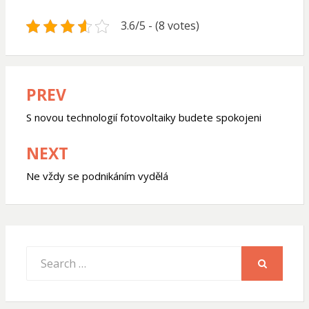
3.6/5 - (8 votes)
PREV
Navigace
pro
S novou technologií fotovoltaiky budete spokojeni
příspěvek
NEXT
Ne vždy se podnikáním vydělá
Search
for:
SEARCH