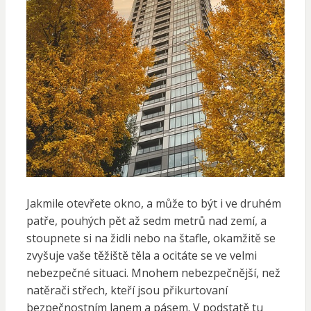
Jakmile otevřete okno, a může to být i ve druhém
patře, pouhých pět až sedm metrů nad zemí, a
stoupnete si na židli nebo na štafle, okamžitě se
zvyšuje vaše těžiště těla a ocitáte se ve velmi
nebezpečné situaci. Mnohem nebezpečnější, než
natěrači střech, kteří jsou přikurtovaní
bezpečnostním lanem a pásem. V podstatě tu