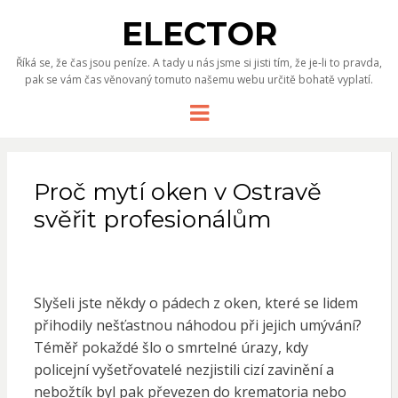
ELECTOR
Říká se, že čas jsou peníze. A tady u nás jsme si jisti tím, že je-li to pravda,
pak se vám čas věnovaný tomuto našemu webu určitě bohatě vyplatí.
Menu
Proč mytí oken v Ostravě
svěřit profesionálům
Slyšeli jste někdy o pádech z oken, které se lidem
přihodily nešťastnou náhodou při jejich umývání?
Téměř pokaždé šlo o smrtelné úrazy, kdy
policejní vyšetřovatelé nezjistili cizí zavinění a
nebožtík byl pak převezen do krematoria nebo