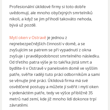
Profesionální úklidové firmy si toto dobře
uvědomují, ale mnoho obyčejných smrtelníků
nikoli, a když se jim přihodí takováto nehoda,
bývá už pozdě.
Mytí oken v Ostravě
je jednou z
nejnebezpečnějších činností v domě, a se
zvyšujícím se patrem se při vypadnutí z okna
zvyšuje i pravděpodobnost smrtelného následku.
Od třetího patra výše je to takřka jistá smrt a
bydlíte-li v Ostravě v panelovém domě ve vyšším
patře, svěřte raději tuto práci odborníkům a sami
se věnujte jiné práci. Úklidová firma má své
osvědčené postupy a můžete jí svěřit i mytí oken
v jedenáctém patře, tedy ve výšce přibližně 35
metrů nad zemí, kde již mnoho lidí dokonce trpí
závratěmi.