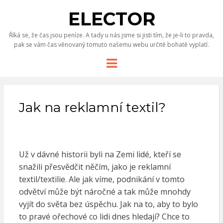
ELECTOR
Říká se, že čas jsou peníze. A tady u nás jsme si jisti tím, že je-li to pravda,
pak se vám čas věnovaný tomuto našemu webu určitě bohatě vyplatí.
Menu
Jak na reklamní textil?
Už v dávné historii byli na Zemi lidé, kteří se
snažili přesvědčit něčím, jako je reklamní
textil/textilie. Ale jak víme, podnikání v tomto
odvětví může být náročné a tak může mnohdy
vyjít do světa bez úspěchu. Jak na to, aby to bylo
to pravé ořechové co lidi dnes hledají? Chce to