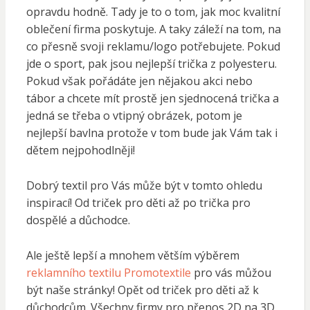
opravdu hodně. Tady je to o tom, jak moc kvalitní
oblečení firma poskytuje. A taky záleží na tom, na
co přesně svoji reklamu/logo potřebujete. Pokud
jde o sport, pak jsou nejlepší trička z polyesteru.
Pokud však pořádáte jen nějakou akci nebo
tábor a chcete mít prostě jen sjednocená trička a
jedná se třeba o vtipný obrázek, potom je
nejlepší bavlna protože v tom bude jak Vám tak i
dětem nejpohodlněji!
Dobrý textil pro Vás může být v tomto ohledu
inspirací! Od triček pro děti až po trička pro
dospělé a důchodce.
Ale ještě lepší a mnohem větším výběrem
reklamního textilu Promotextile
pro vás můžou
být naše stránky! Opět od triček pro děti až k
důchodcům. Všechny firmy pro přenos 2D na 3D