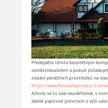
Předejděte těmto bezútěšným kompr
zaměstnavatelem a pokud požadujet
získání peněžních prostředků na vlast
https://www.ferovahypoteka.cz/ame
Ačkoliv se to zdá neuvěřitelné, v t
žádné papírové potvrzení o výši vaše