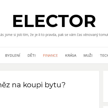
ELECTOR
nás jsme si jisti tím, že je-li to pravda, pak se vám čas věnovaný to
BYDLENÍ
DĚTI
FINANCE
KRÁSA
MUŽI
TEC
ěz na koupi bytu?