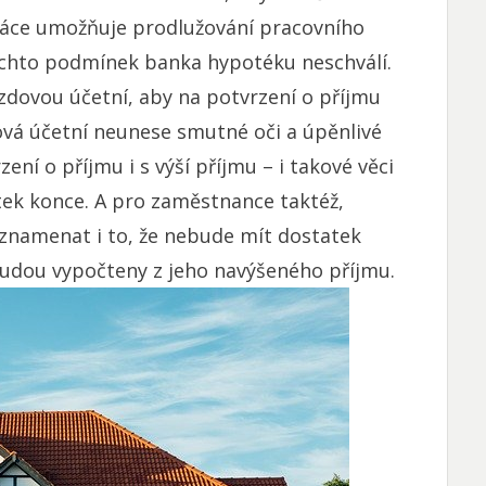
ráce umožňuje prodlužování pracovního
ěchto podmínek banka hypotéku neschválí.
ovou účetní, aby na potvrzení o příjmu
vá účetní neunese smutné oči a úpěnlivé
ní o příjmu i s výší příjmu – i takové věci
átek konce. A pro zaměstnance taktéž,
namenat i to, že nebude mít dostatek
udou vypočteny z jeho navýšeného příjmu.