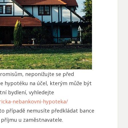
omisům, neponižujte se před
e hypotéku na účel, kterým může být
ní bydlení, vyhledejte
ricka-nebankovni-hypoteka/
omto případě nemusíte předkládat bance
 příjmu u zaměstnavatele.