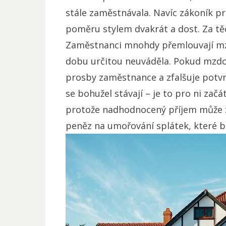
stále zaměstnávala. Navíc zákoník p
poměru stylem dvakrát a dost. Za t
Zaměstnanci mnohdy přemlouvají mzd
dobu určitou neuváděla. Pokud mzdo
prosby zaměstnance a zfalšuje potvrze
se bohužel stávají – je to pro ni zač
protože nadhodnocený příjem může z
peněz na umořování splátek, které b