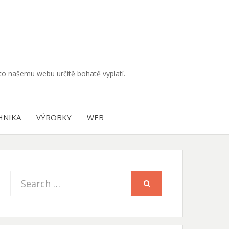
muto našemu webu určitě bohatě vyplatí.
HNIKA
VÝROBKY
WEB
Search
SEARCH
for: