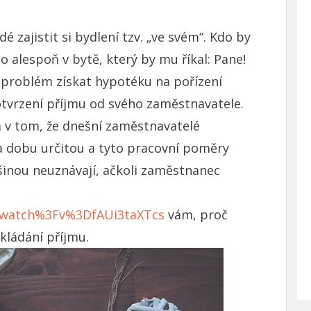
é zajistit si bydlení tzv. „ve svém“. Kdo by
 alespoň v bytě, který by mu říkal: Pane!
 problém získat hypotéku na pořízení
tvrzení příjmu od svého zaměstnavatele.
 v tom, že dnešní zaměstnavatelé
a dobu určitou a tyto pracovní poměry
inou neuznávají, ačkoli zaměstnanec
/watch%3Fv%3DfAUi3taXTcs
vám, proč
kládání příjmu.