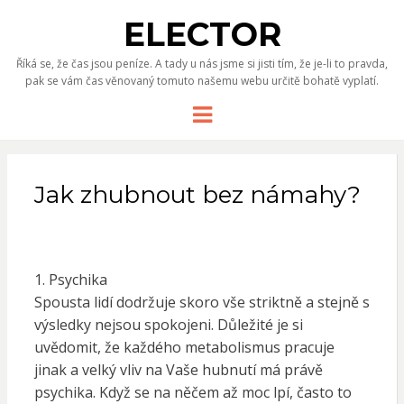
ELECTOR
Říká se, že čas jsou peníze. A tady u nás jsme si jisti tím, že je-li to pravda,
pak se vám čas věnovaný tomuto našemu webu určitě bohatě vyplatí.
Menu
Jak zhubnout bez námahy?
1. Psychika
Spousta lidí dodržuje skoro vše striktně a stejně s
výsledky nejsou spokojeni. Důležité je si
uvědomit, že každého metabolismus pracuje
jinak a velký vliv na Vaše hubnutí má právě
psychika. Když se na něčem až moc lpí, často to