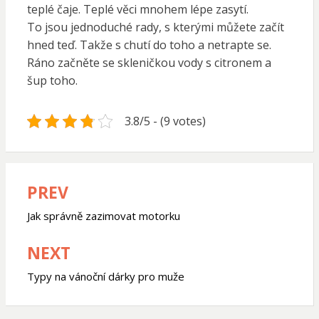
teplé čaje. Teplé věci mnohem lépe zasytí.
To jsou jednoduché rady, s kterými můžete začít
hned teď. Takže s chutí do toho a netrapte se.
Ráno začněte se skleničkou vody s citronem a
šup toho.
3.8/5 - (9 votes)
PREV
Navigace
pro
Jak správně zazimovat motorku
příspěvek
NEXT
Typy na vánoční dárky pro muže