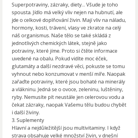
Superpotraviny, zázraky, diety… Všude je toho
spousta. Jídlo má velký vliv nejen na hubnutí, ale
jde o celkové doplňování živin. Mají vliv na náladu,
hormony, kosti, trávení, vlasy ve zkratce na celý
náš organismus. Naše tělo se také skládá z
jednotlivých chemických látek, stejně jako
potraviny, které jíme. Proto si čtěte informace
uvedené na obalu. Pokud vidíte moc éček,
glutamáty a další nezdravé věci, pokuste se tomu
vyhnout nebo konzumovat v menší míře. Naopak
zařaďte potraviny, které jsou bohaté na minerály
a vlákninu. Jedná se o ovoce, zeleninu, luštěniny,
ryby. Nemusíte pít neustále jen celerovou vodu a
čekat zázraky, naopak Vašemu tělu budou chybět
i další živiny.
3. Suplementy
Hlavní a nejdůležitější jsou multivitaminy. I když
strava obsahuje velké množství živin, v dnešní