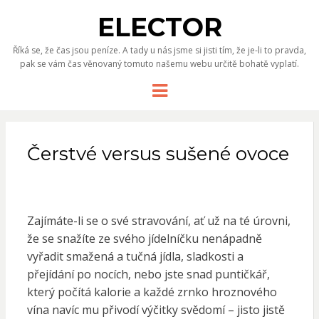
ELECTOR
Říká se, že čas jsou peníze. A tady u nás jsme si jisti tím, že je-li to pravda,
pak se vám čas věnovaný tomuto našemu webu určitě bohatě vyplatí.
Menu
Čerstvé versus sušené ovoce
Zajímáte-li se o své stravování, ať už na té úrovni,
že se snažíte ze svého jídelníčku nenápadně
vyřadit smažená a tučná jídla, sladkosti a
přejídání po nocích, nebo jste snad puntičkář,
který počítá kalorie a každé zrnko hroznového
vína navíc mu přivodí výčitky svědomí – jisto jistě