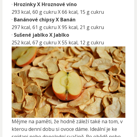
·
Hrozinky X Hroznové víno
293 kcal, 60 g cukru X 66 kcal, 15 g cukru
·
Banánové chipsy X Banán
297 kcal, 61 g cukru X 95 kcal, 21 g cukru
·
Sušené jablko X Jablko
252 kcal, 67 g cukru X 55 kcal, 12 g cukru
Mějme na paměti, že hodně záleží také na tom, v
kterou denní dobu si ovoce dáme. Ideální je ke
snídani nebo dopolední svačině. Po obědě nebo