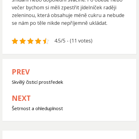
večer bychom si měli zpestřit jídelníček raději
zeleninou, která obsahuje méně cukru a nebude
se nám po těle nikde nepříjemně ukládat.
4.5/5 - (11 votes)
PREV
Navigace
pro
Skvělý čisticí prostředek
příspěvek
NEXT
Šetrnost a ohleduplnost