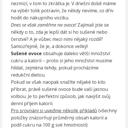
nezmizí, v tom to zkrátka je. V dnešní době máme
na výběr tolik potravin, že někdy nevíme, co dřív
hodit do nákupního vozíku.
Dnes se však zaměřme na ovoce!
Zajímali jste se
někdy o to, zda je lepší dát si ho sušené nebo
čerstvé? A je vůbec mezi nimi nějaký rozdíl?
Samozřejmě, že je, a dokonce veliký!
Sušené ovoce
obsahuje daleko větší množství
cukru a kalorií – proto si jeho množství musíme
hlídat, zejména tehdy, pokud procházíme
redukční dietou.
Pokud se však naopak snažíte nějaké to kilo
přibrat, právě sušené ovoce bude vaší jasnou
volbou. Je to perfektní způsob, jak navýšit svůj
denní příjem kalorií.
Pro srovnání si uveďme několik příkladů
(všechny
položky znázorňují průměrný obsah kalorií a
podíl cukru na 100 g své hmotnosti):