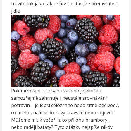
trávíte tak jako tak určitý čas tím, že přemýšlíte o
jídle.
Polemizování o obsahu vašeho jídelníčku
samozřejmě zahrnuje i neustálé srovnávání
potravin – je lepší celozrnné nebo žitné pečivo? A
co mléko, nalít si do kávy kravské nebo sójové?
Můžeme mít k večeři jako přílohu brambory,
nebo raději batáty? Tyto otázky nejspíše nikdy