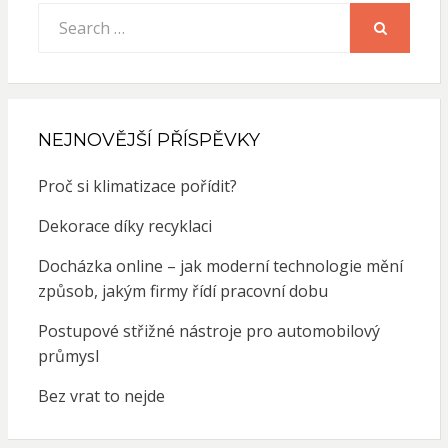
Search
for:
SEARCH
NEJNOVĚJŠÍ PŘÍSPĚVKY
Proč si klimatizace pořídit?
Dekorace díky recyklaci
Docházka online – jak moderní technologie mění
způsob, jakým firmy řídí pracovní dobu
Postupové střižné nástroje pro automobilový
průmysl
Bez vrat to nejde