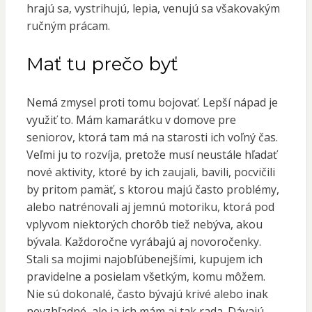
hrajú sa, vystrihujú, lepia, venujú sa všakovakým
ručným prácam.
Mať tu prečo byť
Nemá zmysel proti tomu bojovať. Lepší nápad je
využiť to. Mám kamarátku v domove pre
seniorov, ktorá tam má na starosti ich voľný čas.
Veľmi ju to rozvíja, pretože musí neustále hľadať
nové aktivity, ktoré by ich zaujali, bavili, pocvičili
by pritom pamäť, s ktorou majú často problémy,
alebo natrénovali aj jemnú motoriku, ktorá pod
vplyvom niektorých chorôb tiež nebýva, akou
bývala. Každoročne vyrábajú aj
novoročenky
.
Stali sa mojimi najobľúbenejšími, kupujem ich
pravidelne a posielam všetkým, komu môžem.
Nie sú dokonalé, často bývajú krivé alebo inak
nevzhľadné, ale ja ich mám aj tak rada. Dávajú