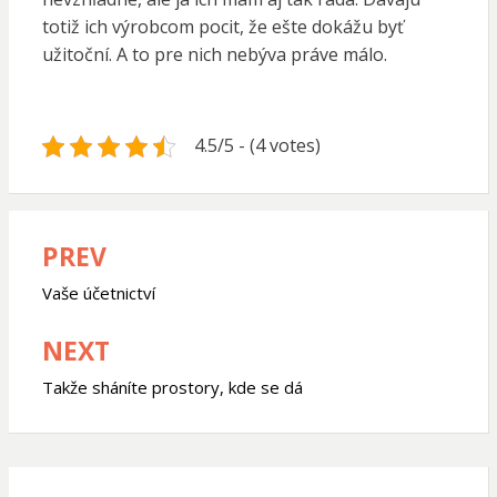
totiž ich výrobcom pocit, že ešte dokážu byť
užitoční. A to pre nich nebýva práve málo.
4.5/5 - (4 votes)
PREV
Navigace
pro
Vaše účetnictví
příspěvek
NEXT
Takže sháníte prostory, kde se dá