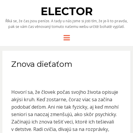
ELECTOR
Říká se, že čas jsou peníze. A tady u nás jsme si jisti tím, že je-li to pravda,
pak se vám čas věnovaný tomuto našemu webu určitě bohatě vyplatí.
Menu
Znova dieťaťom
Hovorí sa, že človek počas svojho života opisuje
akýsi kruh. Keď zostarne, čoraz viac sa začína
podobať deťom. Ani nie tak fyzicky, aj keď mnohí
seniori sa naozaj zmenšujú, ako skôr psychicky.
Začínajú ich znova tešiť veci, ktoré ich tešievali
v detstve. Radi cvičia, dívajú sa na rozprávky,