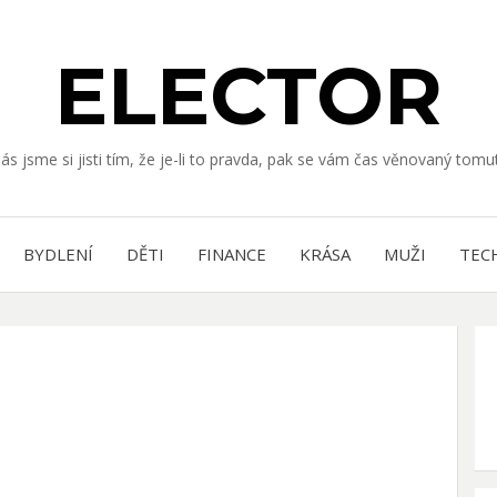
ELECTOR
nás jsme si jisti tím, že je-li to pravda, pak se vám čas věnovaný to
BYDLENÍ
DĚTI
FINANCE
KRÁSA
MUŽI
TEC