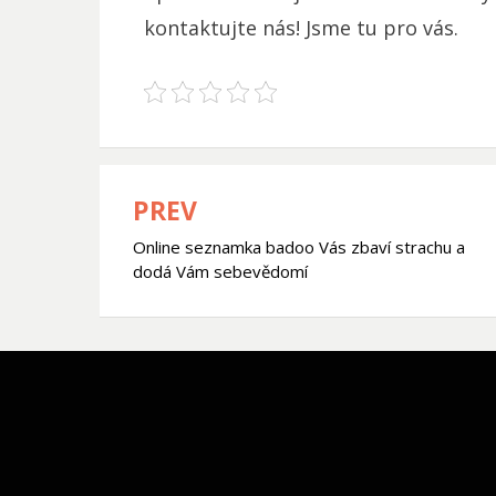
kontaktujte nás! Jsme tu pro vás.
PREV
Navigace
Online seznamka badoo Vás zbaví strachu a
pro
dodá Vám sebevědomí
příspěvek
Bezel Theme by
SimpleFreeThemes
⋅
Powered by
WordPress