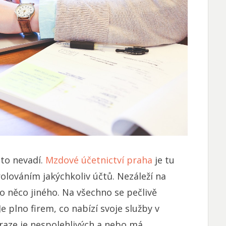
 to nevadí.
Mzdové účetnictví praha
je tu
lováním jakýchkoliv účtů. Nezáleží na
bo něco jiného. Na všechno se pečlivě
 plno firem, co nabízí svoje služby v
raze je nespolehlivých a nebo má