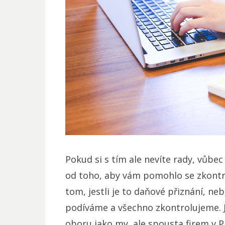
Pokud si s tím ale nevíte rady, vůbec
od toho, aby vám pomohlo se zkontro
tom, jestli je to daňové přiznání, ne
podíváme a všechno zkontrolujeme. Je
oboru jako my, ale spousta firem v P