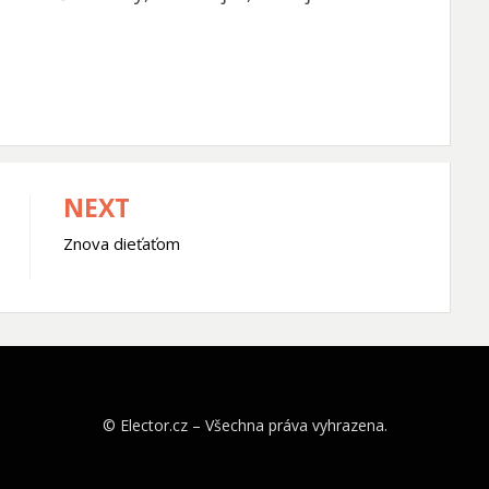
NEXT
Znova dieťaťom
© Elector.cz – Všechna práva vyhrazena.