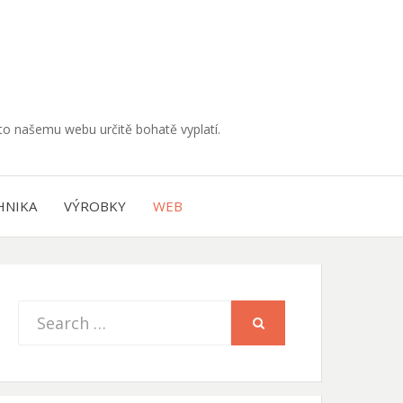
muto našemu webu určitě bohatě vyplatí.
HNIKA
VÝROBKY
WEB
Search
SEARCH
for: