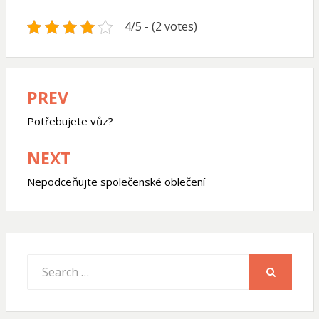
4/5 - (2 votes)
PREV
Navigace
pro
Potřebujete vůz?
příspěvek
NEXT
Nepodceňujte společenské oblečení
Search
for:
SEARCH