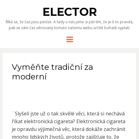
ELECTOR
Říká se, že čas jsou peníze. A tady u nás jsme si jisti tím, že je-li to pravda,
pak se vám čas věnovaný tomuto našemu webu určitě bohatě vyplatí.
Menu
Vyměňte tradiční za
moderní
¨Slyšeli jste už o tak skvělé věci, která si nechává
říkat elektronická cigareta?
Elektronická cigareta
je opravdu výjimečná věc, která dokáže zachránit
mnoho lidských životů, protože zajišťuje to, že