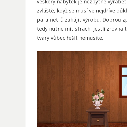
veškerý nábytek je nezbytné vyrábět 
zvláště, když se musí ve nejdříve dů
parametrů zahájit výrobu. Dobrou zpr
tedy nutné mít strach, jestli zrovna
tvary vůbec řešit nemusíte.