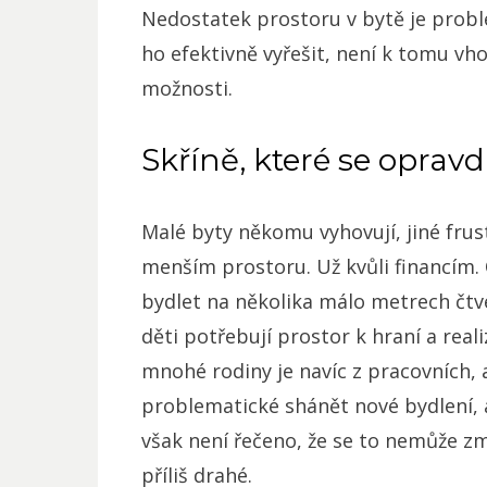
Nedostatek prostoru v bytě je prob
ho efektivně vyřešit, není k tomu vho
možnosti.
Skříně, které se opravd
Malé byty někomu vyhovují, jiné frustr
menším prostoru. Už kvůli financím. 
bydlet na několika málo metrech čtve
děti potřebují prostor k hraní a real
mnohé rodiny je navíc z pracovních, a
problematické shánět nové bydlení, a
však není řečeno, že se to nemůže zm
příliš drahé.