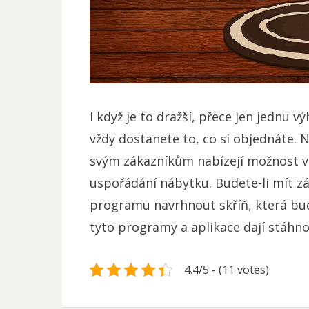
I když je to dražší, přece jen jednu v
vždy dostanete to, co si objednáte. N
svým zákazníkům nabízejí možnost ví
uspořádání nábytku. Budete-li mít z
programu navrhnout skříň, která bud
tyto programy a aplikace dají stáhno
4.4/5 - (11 votes)