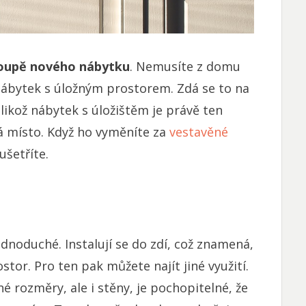
koupě nového nábytku
. Nemusíte z domu
 nábytek s úložným prostorem. Zdá se to na
elikož nábytek s úložištěm je právě ten
á místo. Když ho vyměníte za
vestavěné
ušetříte.
 jednoduché. Instalují se do zdí, což znamená,
stor. Pro ten pak můžete najít jiné využití.
é rozměry, ale i stěny, je pochopitelné, že