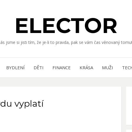
ELECTOR
nás jsme si jisti tím, že je-li to pravda, pak se vám čas věnovaný to
BYDLENÍ
DĚTI
FINANCE
KRÁSA
MUŽI
TEC
vdu vyplatí