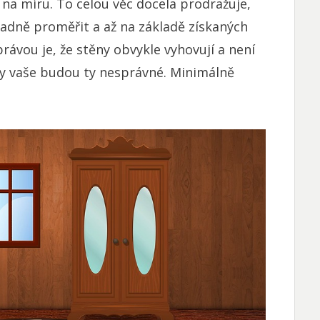
na míru. To celou věc docela prodražuje,
kladně proměřit a až na základě získaných
ávou je, že stěny obvykle vyhovují a není
 ty vaše budou ty nesprávné. Minimálně