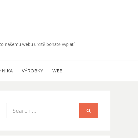
muto našemu webu určitě bohatě vyplatí.
HNIKA
VÝROBKY
WEB
Search
SEARCH
for: