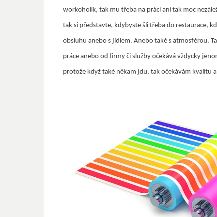
workoholik, tak mu třeba na práci ani tak moc nezálež
tak si představte, kdybyste šli třeba do restaurace, k
obsluhu anebo s jídlem. Anebo také s atmosférou. Ta
práce anebo od firmy či služby očekává vždycky jenom
protože když také někam jdu, tak očekávám kvalitu an