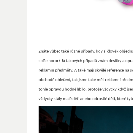
Znáte vůbec také různé případy, kdy si člověk objedn
spíše horor? Já takových případů znám desítky a opravd
reklamní předměty. A také mají skvělé reference na s
obchodě oblečení, tak jsme také měli reklamní předmě
tohle opravdu hodně líbilo, protože vždycky když j
vždycky stály malé děti anebo odrostlé děti, které tyto