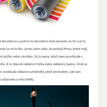
á dovolenou a potom ta dovolená stojí opravdu za nic a je to
u je mi to líto, proto jsem ráda, že existují firmy, které mají
vé služby nebo výrobky. To já sama, když jsem prodávala v
ty. A to hlavně reklamní trička nebo reklamní čepice. Mně se
sem rozdávala reklamní předměty před obchodem, tak tam
 přípravky a věci chtěly.