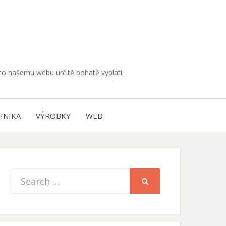
muto našemu webu určitě bohatě vyplatí.
HNIKA
VÝROBKY
WEB
Search
SEARCH
for: