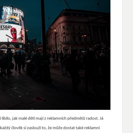
líbilo, jak malé děti mají z reklamních předmětů radost. Já
ždý člověk si zaslouží to, že může dostat také reklamní