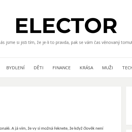
ELECTOR
nás jsme si jisti tím, že je-li to pravda, pak se vám čas věnovaný to
BYDLENÍ
DĚTI
FINANCE
KRÁSA
MUŽI
TEC
onalé. A já vím, že vy si možná řeknete, že když člověk není