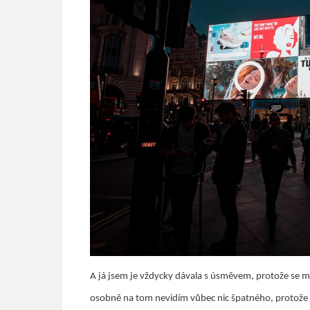
A já jsem je vždycky dávala s úsměvem, protože se mi 
osobně na tom nevidím vůbec nic špatného, protože ka