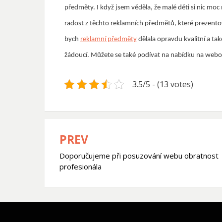
předměty. I když jsem věděla, že malé děti si nic moc
radost z těchto reklamních předmětů, které prezentov
bych
reklamní předměty
dělala opravdu kvalitní a tak
žádoucí. Můžete se také podívat na nabídku na webo
3.5/5 - (13 votes)
PREV
Navigace
Doporučujeme při posuzování webu obratnost
pro
profesionála
příspěvek