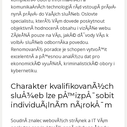
komunikaÄnÃ­ch technologiÃ­ rÃ¡d vstoupÃ­ prÃ¡vÄ›
nynÃ­ prÃ¡vÄ› do VaÅ¡ich sluÅ¾eb. Oslovte
specialistu, kterÃ½ VÃ¡m dovede poskytnout
objektivnÃ­ hodnocenÃ­ obsahu i vizÃ¡Å¾e webu.
ZÃ¡leÅ¾Ã­ pouze na VÃ¡s, jakÃ© dÅ¯vody VÃ¡s k
volbÄ› sluÅ¾eb odbornÃ­ka povedou.
RenomovanÃ½ poradce je schopen vytvoÅ™it
excelentnÃ­ a pÅ™esnou analÃ½zu dat pro
ekonomickÃ© vyuÅ¾itÃ­, kriminalistickÃ© obory i
kybernetiku.
Charakter kvalifikovanÃ½ch
sluÅ¾eb lze pÅ™izpÅ¯sobit
individuÃ¡lnÃ­m nÃ¡rokÅ¯m
SoudnÃ­ znalec webovÃ½ch strÃ¡nek
a IT VÃ¡m