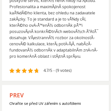
poskytne servis, kterÃ½ nenÃ­ nikdy na Å¡kodu.
Profesionalita a maximÃ¡lnÃ­ spokojenost
kaÅ¾dÃ©ho klienta, bez ohledu na zadavatele
zakÃ¡zky. To je standard a je to vÅ¾dy cÃ­l,
kterÃ©ho ovÄ›Å™enÃ½ odbornÃ­k pÅ™i
posuzovÃ¡nÃ­ konkrÃ©tnÃ­ch webovÃ½ch ÃºÄtÅ¯
dosahuje. VÅ¡estrannÃ½ rozbor za okolnostÃ­
cenovÃ© kalkulace, kterÃ¡ potÄ›Å¡Ã­, nabÃ­zÃ­
fundovanÃ½ odbornÃ­k v adaptabilnÃ­m znÄ›nÃ­
pro komerÄnÃ­ oblast i stÃ¡tnÃ­ sprÃ¡vu.
4.7/5 - (9 votes)
PREV
Navigace
pro
Chraňte se před UV zářením s autofóliemi