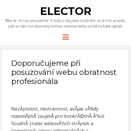
ELECTOR
Říká se, že čas jsou peníze. A tady u nás jsme si jisti tím, že je-li to pravda,
pak se vám čas věnovaný tomuto našemu webu určitě bohatě vyplatí.
Menu
Doporučujeme při
posuzování webu obratnost
profesionála
NezÃ¡vislost, nestrannost, avÅ¡ak vÅ¾dy
maximÃ¡lnÃ­ zaujetÃ­ pro konkrÃ©tnÃ­ Ãºkol.
SoudnÃ­ znalec webovÃ½ch strÃ¡nek a
komplexnÄ› oboru informaÄnÃ­ch a