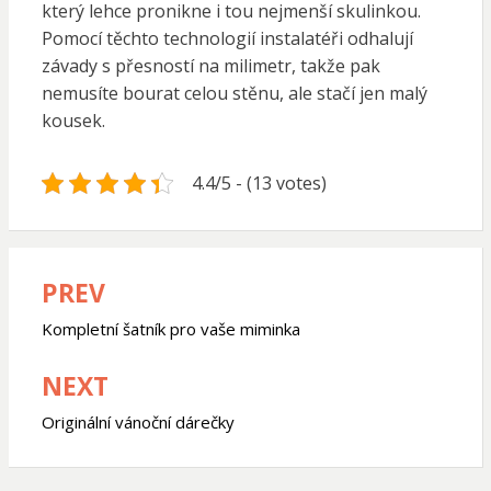
který lehce pronikne i tou nejmenší skulinkou.
Pomocí těchto technologií instalatéři odhalují
závady s přesností na milimetr, takže pak
nemusíte bourat celou stěnu, ale stačí jen malý
kousek.
4.4/5 - (13 votes)
PREV
Navigace
pro
Kompletní šatník pro vaše miminka
příspěvek
NEXT
Originální vánoční dárečky