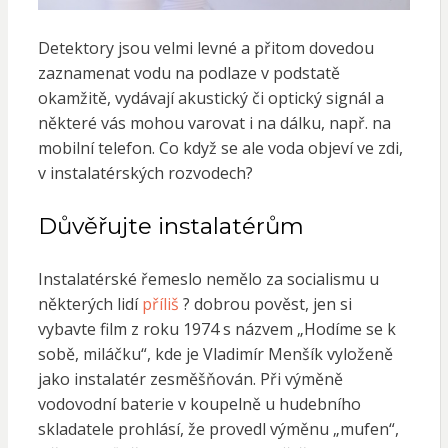
Detektory jsou velmi levné a přitom dovedou
zaznamenat vodu na podlaze v podstatě
okamžitě, vydávají akustický či optický signál a
některé vás mohou varovat i na dálku, např. na
mobilní telefon. Co když se ale voda objeví ve zdi,
v instalatérských rozvodech?
Důvěřujte instalatérům
Instalatérské řemeslo nemělo za socialismu u
některých lidí
příliš
? dobrou pověst, jen si
vybavte film z roku 1974 s názvem „Hodíme se k
sobě, miláčku“, kde je Vladimír Menšík vyloženě
jako instalatér zesměšňován. Při výměně
vodovodní baterie v koupelně u hudebního
skladatele prohlásí, že provedl výměnu „mufen“,