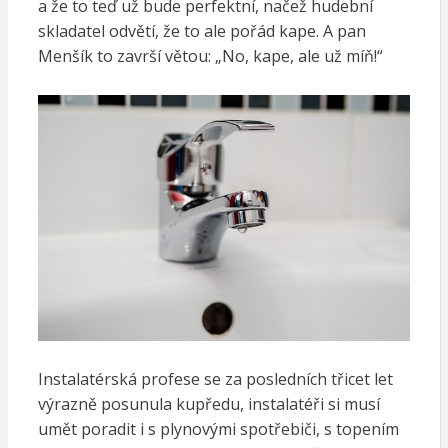
a že to teď už bude perfektní, načež hudební
skladatel odvětí, že to ale pořád kape. A pan
Menšík to završí větou: „No, kape, ale už míň!“
Instalatérská profese se za posledních třicet let
výrazně posunula kupředu, instalatéři si musí
umět poradit i s plynovými spotřebiči, s topením