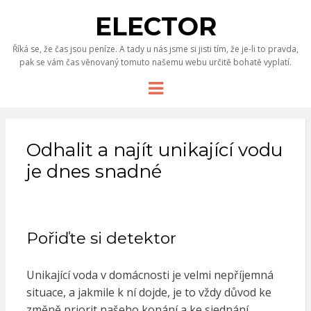
ELECTOR
Říká se, že čas jsou peníze. A tady u nás jsme si jisti tím, že je-li to pravda,
pak se vám čas věnovaný tomuto našemu webu určitě bohatě vyplatí.
Menu
Odhalit a najít unikající vodu
je dnes snadné
Pořiďte si detektor
Unikající voda v domácnosti je velmi nepříjemná
situace, a jakmile k ní dojde, je to vždy důvod ke
změně priorit našeho konání a ke sjednání