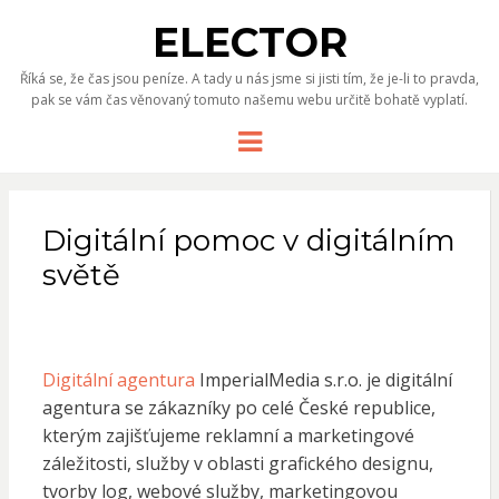
ELECTOR
Říká se, že čas jsou peníze. A tady u nás jsme si jisti tím, že je-li to pravda,
pak se vám čas věnovaný tomuto našemu webu určitě bohatě vyplatí.
Menu
Digitální pomoc v digitálním
světě
Digitální agentura
ImperialMedia s.r.o. je digitální
agentura se zákazníky po celé České republice,
kterým zajišťujeme reklamní a marketingové
záležitosti, služby v oblasti grafického designu,
tvorby log, webové služby, marketingovou