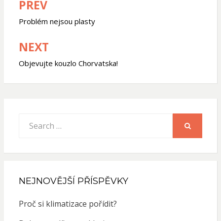
PREV
Navigace
pro
Problém nejsou plasty
příspěvek
NEXT
Objevujte kouzlo Chorvatska!
Search
for:
SEARCH
NEJNOVĚJŠÍ PŘÍSPĚVKY
Proč si klimatizace pořídit?