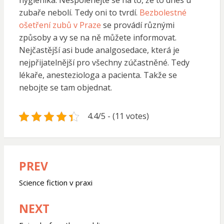
hygienika. Nespoléhejte se na to, že to dnes u
zubaře nebolí. Tedy oni to tvrdí.
Bezbolestné
ošetření zubů v Praze
se provádí různými
způsoby a vy se na ně můžete informovat.
Nejčastější asi bude analgosedace, která je
nejpřijatelnější pro všechny zúčastněné. Tedy
lékaře, anesteziologa a pacienta. Takže se
nebojte se tam objednat.
4.4/5 - (11 votes)
PREV
Navigace
pro
Science fiction v praxi
příspěvek
NEXT