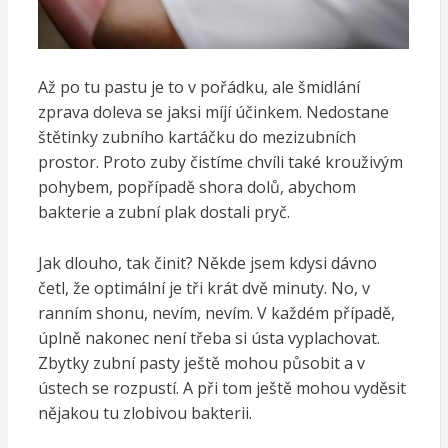
Až po tu pastu je to v pořádku, ale šmidlání
zprava doleva se jaksi míjí účinkem. Nedostane
štětinky zubního kartáčku do mezizubních
prostor. Proto zuby čistíme chvíli také krouživým
pohybem, popřípadě shora dolů, abychom
bakterie a zubní plak dostali pryč.
Jak dlouho, tak činit? Někde jsem kdysi dávno
četl, že optimální je tři krát dvě minuty. No, v
ranním shonu, nevím, nevím. V každém případě,
úplně nakonec není třeba si ústa vyplachovat.
Zbytky zubní pasty ještě mohou působit a v
ústech se rozpustí. A při tom ještě mohou vyděsit
nějakou tu zlobivou bakterii.