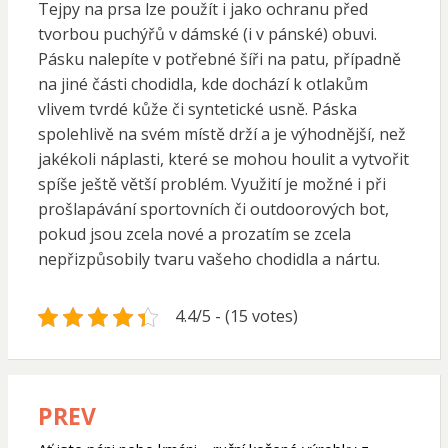
Tejpy na prsa lze použít i jako ochranu před
tvorbou puchýřů v dámské (i v pánské) obuvi.
Pásku nalepíte v potřebné šíři na patu, případně
na jiné části chodidla, kde dochází k otlakům
vlivem tvrdé kůže či syntetické usně. Páska
spolehlivě na svém místě drží a je výhodnější, než
jakékoli náplasti, které se mohou houlit a vytvořit
spíše ještě větší problém. Využití je možné i při
prošlapávání sportovních či outdoorových bot,
pokud jsou zcela nové a prozatím se zcela
nepřizpůsobily tvaru vašeho chodidla a nártu.
4.4/5 - (15 votes)
PREV
Navigace