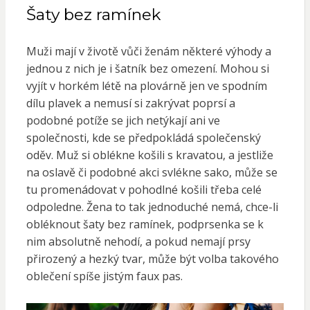
Šaty bez ramínek
Muži mají v životě vůči ženám některé výhody a
jednou z nich je i šatník bez omezení. Mohou si
vyjít v horkém létě na plovárně jen ve spodním
dílu plavek a nemusí si zakrývat poprsí a
podobné potíže se jich netýkají ani ve
společnosti, kde se předpokládá společenský
oděv. Muž si oblékne košili s kravatou, a jestliže
na oslavě či podobné akci svlékne sako, může se
tu promenádovat v pohodlné košili třeba celé
odpoledne. Žena to tak jednoduché nemá, chce-li
obléknout šaty bez ramínek, podprsenka se k
nim absolutně nehodí, a pokud nemají prsy
přirozený a hezký tvar, může být volba takového
oblečení spíše jistým faux pas.