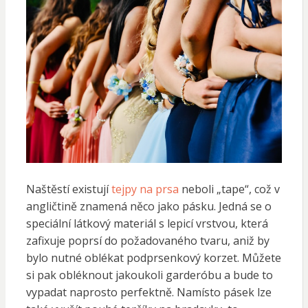
Naštěstí existují
tejpy na prsa
neboli „tape“, což v
angličtině znamená něco jako pásku. Jedná se o
speciální látkový materiál s lepicí vrstvou, která
zafixuje poprsí do požadovaného tvaru, aniž by
bylo nutné oblékat podprsenkový korzet. Můžete
si pak obléknout jakoukoli garderóbu a bude to
vypadat naprosto perfektně. Namísto pásek lze