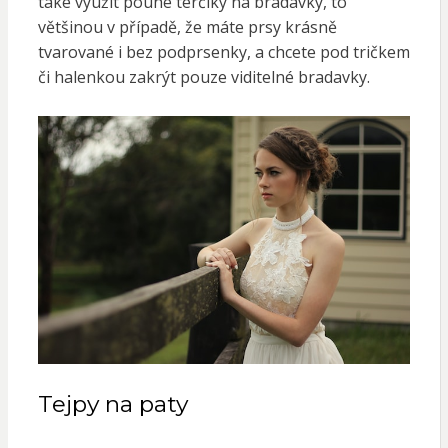
také využít pouhé terčíky na bradavky, to
většinou v případě, že máte prsy krásně
tvarované i bez podprsenky, a chcete pod tričkem
či halenkou zakrýt pouze viditelné bradavky.
Tejpy na paty