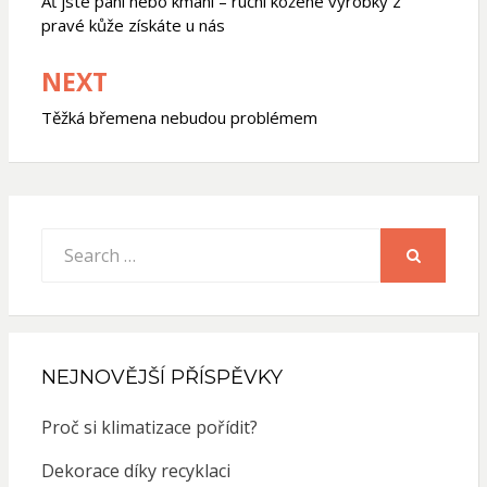
pro
Ať jste páni nebo kmáni – ruční kožené výrobky z
pravé kůže získáte u nás
příspěvek
NEXT
Těžká břemena nebudou problémem
Search
for:
SEARCH
NEJNOVĚJŠÍ PŘÍSPĚVKY
Proč si klimatizace pořídit?
Dekorace díky recyklaci