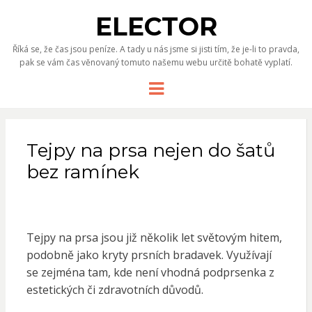
ELECTOR
Říká se, že čas jsou peníze. A tady u nás jsme si jisti tím, že je-li to pravda,
pak se vám čas věnovaný tomuto našemu webu určitě bohatě vyplatí.
Menu
Tejpy na prsa nejen do šatů
bez ramínek
Tejpy na prsa jsou již několik let světovým hitem,
podobně jako kryty prsních bradavek. Využívají
se zejména tam, kde není vhodná podprsenka z
estetických či zdravotních důvodů.