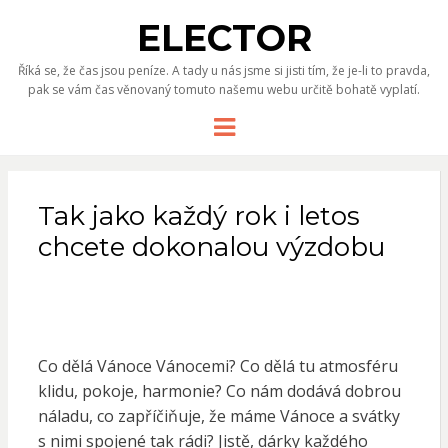
ELECTOR
Říká se, že čas jsou peníze. A tady u nás jsme si jisti tím, že je-li to pravda,
pak se vám čas věnovaný tomuto našemu webu určitě bohatě vyplatí.
Menu
Tak jako každý rok i letos
chcete dokonalou výzdobu
Co dělá Vánoce Vánocemi? Co dělá tu atmosféru
klidu, pokoje, harmonie? Co nám dodává dobrou
náladu, co zapříčiňuje, že máme Vánoce a svátky
s nimi spojené tak rádi? Jistě, dárky každého