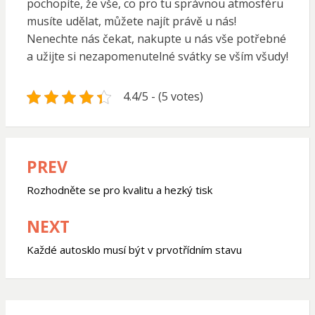
pochopíte, že vše, co pro tu správnou atmosféru
musíte udělat, můžete najít právě u nás!
Nenechte nás čekat, nakupte u nás vše potřebné
a užijte si nezapomenutelné svátky se vším všudy!
4.4/5 - (5 votes)
PREV
Navigace
pro
Rozhodněte se pro kvalitu a hezký tisk
příspěvek
NEXT
Každé autosklo musí být v prvotřídním stavu