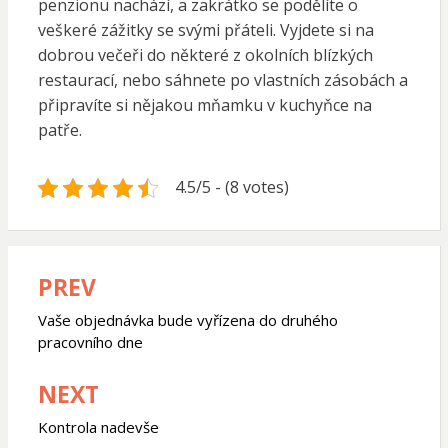
penzionu nachází, a zakrátko se podělíte o
veškeré zážitky se svými přáteli. Vyjdete si na
dobrou večeři do některé z okolních blízkých
restaurací, nebo sáhnete po vlastních zásobách a
připravíte si nějakou mňamku v kuchyňce na
patře.
4.5/5 - (8 votes)
PREV
Navigace
pro
Vaše objednávka bude vyřízena do druhého
pracovního dne
příspěvek
NEXT
Kontrola nadevše