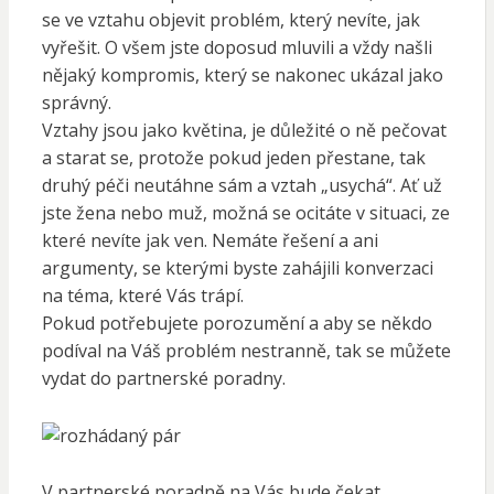
se ve vztahu objevit problém, který nevíte, jak
vyřešit. O všem jste doposud mluvili a vždy našli
nějaký kompromis, který se nakonec ukázal jako
správný.
Vztahy jsou jako květina, je důležité o ně pečovat
a starat se, protože pokud jeden přestane, tak
druhý péči neutáhne sám a vztah „usychá“. Ať už
jste žena nebo muž, možná se ocitáte v situaci, ze
které nevíte jak ven. Nemáte řešení a ani
argumenty, se kterými byste zahájili konverzaci
na téma, které Vás trápí.
Pokud potřebujete porozumění a aby se někdo
podíval na Váš problém nestranně, tak se můžete
vydat do partnerské poradny.
V partnerské poradně na Vás bude čekat