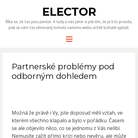
ELECTOR
Říká se, že čas jsou peníze. A tady u nás jsme si jisti tím, že je-li to pravda,
pak se vám čas věnovaný tomuto našemu webu určitě bohatě vyplatí.
Menu
Partnerské problémy pod
odborným dohledem
Možná že právě i Vy, jste doposud měli vztah, ve
kterém všechno klapalo a bylo v pořádku. Časem
se ale objevilo něco, co se jednomu z Vás nelíbí.
Nemusíte zažít přímo krizi nebo nevěru, ale může