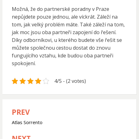
Možná, že do
partnerské poradny v Praze
nepůjdete pouze jednou, ale víckrát. Záleží na
tom, jak velký problém máte. Také záleží na tom,
jak moc jsou oba partneři zapojení do řešení.
Díky odborníkovi, u kterého budete vše řešit se
můžete společnou cestou dostat do znovu
fungujícího vztahu, kde budou oba partneři
spokojení.
4/5 - (2 votes)
PREV
Navigace
pro
Atlas Sorrento
příspěvek
NEXT