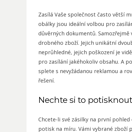
Zasílá Vaše společnost často větší m
obálky
jsou ideální volbou pro zasílá
důvěrných dokumentů. Samozřejmě v n
drobného zboží. Jejich unikátní dvou
neprůhledné, jejich poškození je vid
pro zasílání jakéhokoliv obsahu. A p
splete s nevyžádanou reklamou a ro
řešení.
Nechte si to potisknou
Chcete-li své zásilky na první pohle
potisk na míru. Vámi vybrané zboží