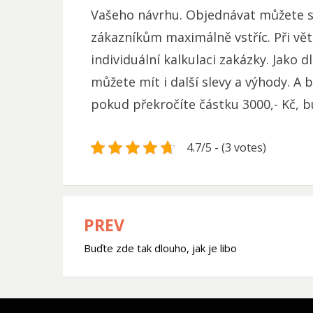
Vašeho návrhu. Objednávat můžete 
zákazníkům maximálně vstříc. Při v
individuální kalkulaci zakázky. Jako 
můžete mít i další slevy a výhody. A 
pokud překročíte částku 3000,- Kč, 
4.7/5 - (3 votes)
PREV
Navigace
Buďte zde tak dlouho, jak je libo
pro
příspěvek