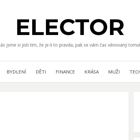
ELECTOR
nás jsme si jisti tím, že je-li to pravda, pak se vám čas věnovaný to
BYDLENÍ
DĚTI
FINANCE
KRÁSA
MUŽI
TEC