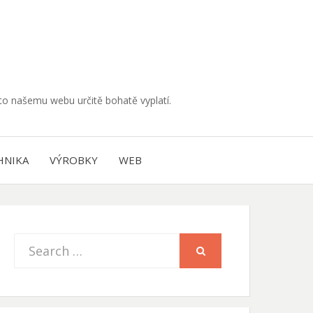
muto našemu webu určitě bohatě vyplatí.
HNIKA
VÝROBKY
WEB
Search
SEARCH
for: