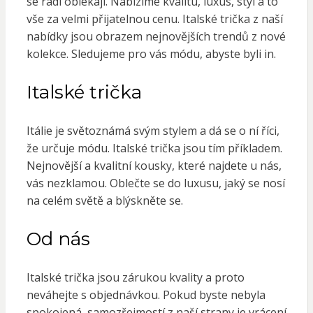
se rádi oblékají. Nabízíme kvalitu, luxus, styl a to
vše za velmi přijatelnou cenu. Italské trička z naší
nabídky jsou obrazem nejnovějších trendů z nové
kolekce. Sledujeme pro vás módu, abyste byli in.
Italské trička
Itálie je světoznámá svým stylem a dá se o ní říci,
že určuje módu. Italské trička jsou tím příkladem.
Nejnovější a kvalitní kousky, které najdete u nás,
vás nezklamou. Oblečte se do luxusu, jaký se nosí
na celém světě a blýskněte se.
Od nás
Italské trička
jsou zárukou kvality a proto
neváhejte s objednávkou. Pokud byste nebyla
spokojená, samozřejmostí z naší strany je vrácení