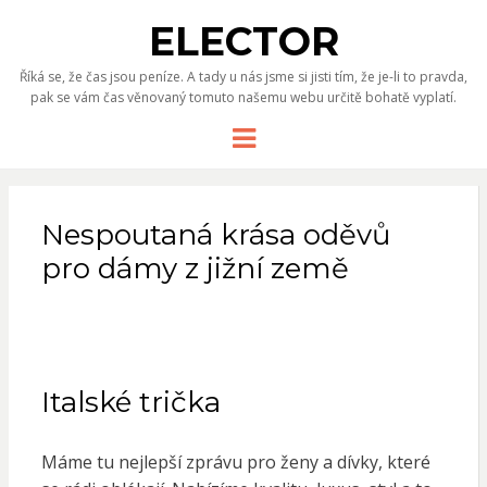
ELECTOR
Říká se, že čas jsou peníze. A tady u nás jsme si jisti tím, že je-li to pravda,
pak se vám čas věnovaný tomuto našemu webu určitě bohatě vyplatí.
Menu
Nespoutaná krása oděvů
pro dámy z jižní země
Italské trička
Máme tu nejlepší zprávu pro ženy a dívky, které