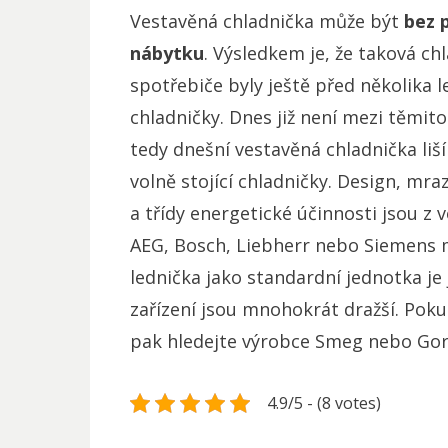
Vestavěná chladnička může být
bez 
nábytku
. Výsledkem je, že taková ch
spotřebiče byly ještě před několika l
chladničky. Dnes již není mezi těmito
tedy dnešní vestavěná chladnička liš
volně stojící chladničky. Design, mraz
a třídy energetické účinnosti jsou z v
AEG, Bosch, Liebherr nebo Siemens m
lednička jako standardní jednotka je 
zařízení jsou mnohokrát dražší. Pokud
pak hledejte výrobce Smeg nebo Gor
4.9/5 - (8 votes)