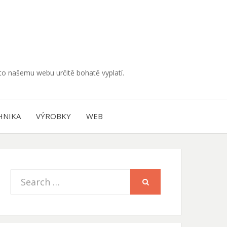
muto našemu webu určitě bohatě vyplatí.
HNIKA
VÝROBKY
WEB
Search
SEARCH
for: