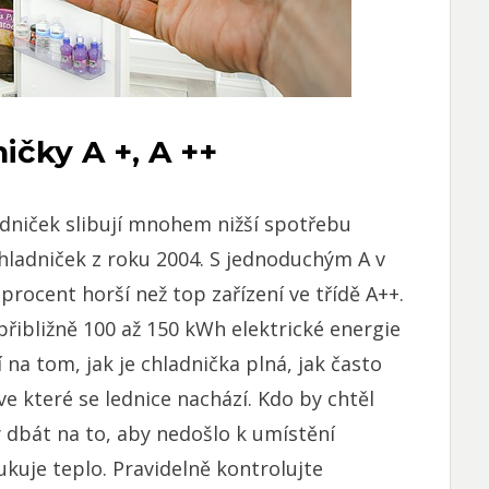
ičky A +, A ++
ledniček slibují mnohem nižší spotřebu
chladniček z roku 2004. S jednoduchým A v
 procent horší než top zařízení ve třídě A++.
řibližně 100 až 150 kWh elektrické energie
 na tom, jak je chladnička plná, jak často
ve které se lednice nachází. Kdo by chtěl
y dbát na to, aby nedošlo k umístění
ukuje teplo. Pravidelně kontrolujte