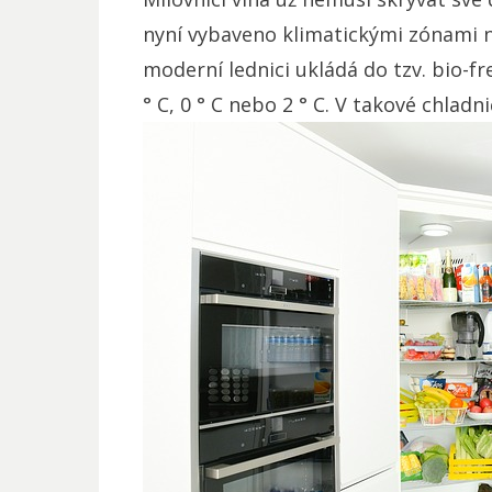
nyní vybaveno klimatickými zónami na
moderní lednici ukládá do tzv. bio-fr
° C, 0 ° C nebo 2 ° C. V takové chladni