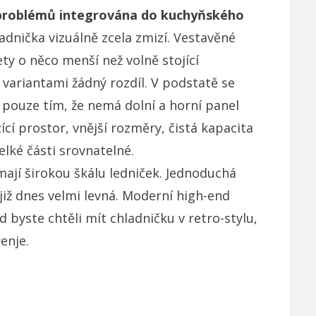
problémů integrována do kuchyňského
ladnička vizuálně zcela zmizí. Vestavěné
ety o něco menší než volně stojící
 variantami žádný rozdíl. V podstatě se
í pouze tím, že nemá dolní a horní panel
ící prostor, vnější rozměry, čistá kapacita
elké části srovnatelné.
ají širokou škálu ledniček. Jednoduchá
již dnes velmi levná. Moderní high-end
 byste chtěli mít chladničku v retro-stylu,
enje.