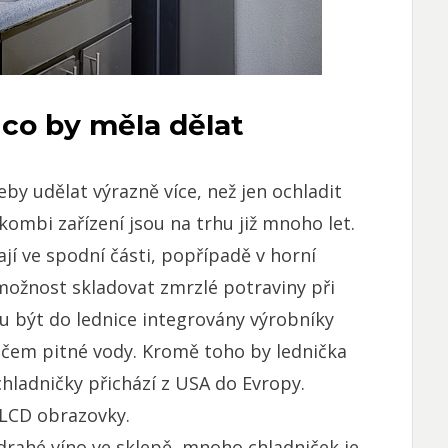
 co by měla dělat
by udělat výrazně více, než jen ochladit
 kombi zařízení jsou na trhu již mnoho let.
jí ve spodní části, popřípadě v horní
možnost skladovat zmrzlé potraviny při
ou být do lednice integrovány výrobníky
ačem pitné vody. Kromě toho by lednička
chladničky přichází z USA do Evropy.
é LCD obrazovky.
 drahé víno ve sklepě, mnoho chladniček je