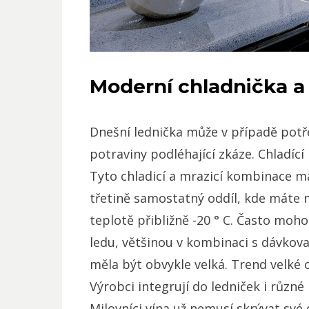
Moderní chladnička a
Dnešní lednička může v případě potře
potraviny podléhající zkáze. Chladící
Tyto chladicí a mrazicí kombinace ma
třetině samostatný oddíl, kde máte 
teplotě přibližně -20 ° C. Často moh
ledu, většinou v kombinaci s dávkov
měla být obvykle velká. Trend velké 
Výrobci integrují do ledniček i různ
Milovníci vína už nemusí skrývat své