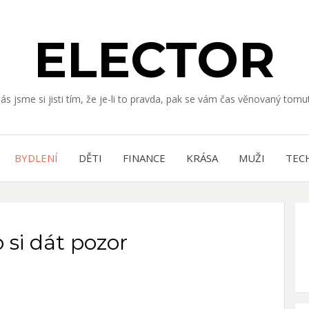
ELECTOR
nás jsme si jisti tím, že je-li to pravda, pak se vám čas věnovaný to
BYDLENÍ
DĚTI
FINANCE
KRÁSA
MUŽI
TEC
 si dát pozor