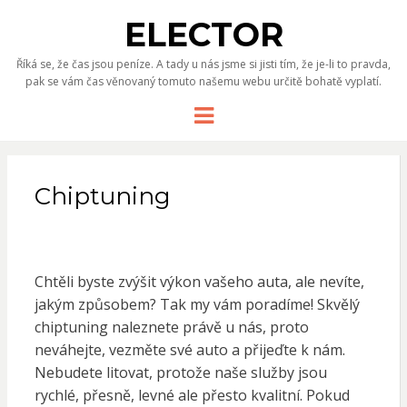
ELECTOR
Říká se, že čas jsou peníze. A tady u nás jsme si jisti tím, že je-li to pravda,
pak se vám čas věnovaný tomuto našemu webu určitě bohatě vyplatí.
Menu
Chiptuning
Chtěli byste zvýšit výkon vašeho auta, ale nevíte,
jakým způsobem? Tak my vám poradíme! Skvělý
chiptuning naleznete právě u nás, proto
neváhejte, vezměte své auto a přijeďte k nám.
Nebudete litovat, protože naše služby jsou
rychlé, přesně, levné ale přesto kvalitní. Pokud