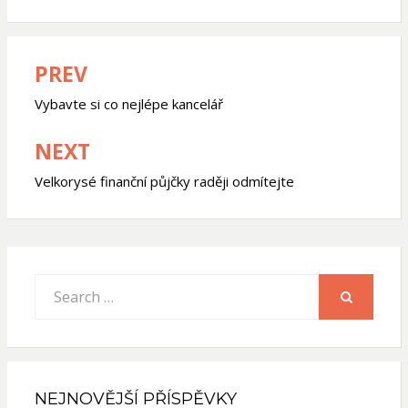
PREV
Navigace
pro
Vybavte si co nejlépe kancelář
příspěvek
NEXT
Velkorysé finanční půjčky raději odmítejte
Search
for:
SEARCH
NEJNOVĚJŠÍ PŘÍSPĚVKY