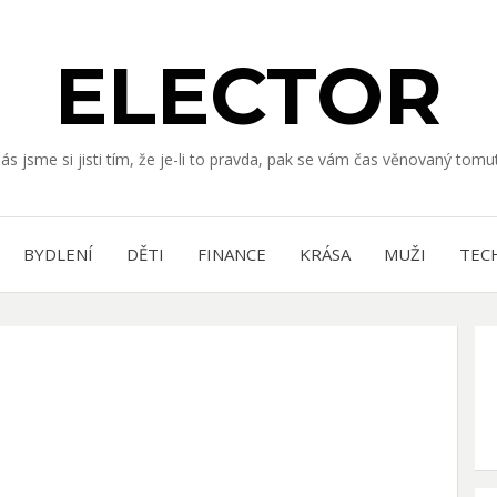
ELECTOR
nás jsme si jisti tím, že je-li to pravda, pak se vám čas věnovaný to
BYDLENÍ
DĚTI
FINANCE
KRÁSA
MUŽI
TEC