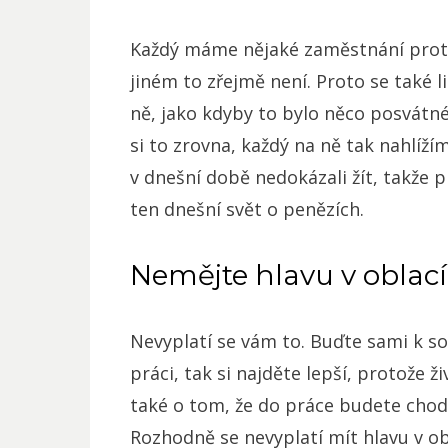
Každý máme nějaké zaměstnání proto
jiném to zřejmě není. Proto se také li
ně, jako kdyby to bylo něco posvátn
si to zrovna, každý na ně tak nahlíž
v dnešní době nedokázali žít, takže 
ten dnešní svět o penězích.
Nemějte hlavu v oblac
Nevyplatí se vám to. Buďte sami k s
práci, tak si najděte lepší, protože 
také o tom, že do práce budete chodit
Rozhodně se nevyplatí mít hlavu v obl