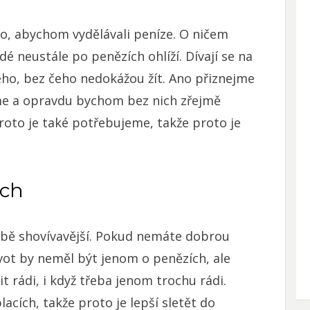
, abychom vydělávali peníze. O ničem
dé neustále po penězích ohlíží. Dívají se na
ého, bez čeho nedokážou žít. Ano přiznejme
íme a opravdu bychom bez nich zřejmě
proto je také potřebujeme, takže proto je
ích
obě shovívavější. Pokud nemáte dobrou
život by neměl být jenom o penězích, ale
 rádi, i když třeba jenom trochu rádi.
acích, takže proto je lepší sletět do