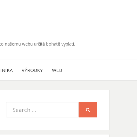
muto našemu webu určitě bohatě vyplatí.
HNIKA
VÝROBKY
WEB
Search
SEARCH
for: