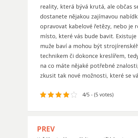
reality, která bývá krutá, ale občas s
dostanete nějakou zajímavou nabídku
opravovat
kabelové řetězy
, nebo je 
místo, které vás bude bavit. Existuj
muže baví a mohou být strojírenské
technikem či dokonce kreslířem, tedy
na co máte nějaké potřebné znalosti,
zkusit tak nové možnosti, které se v
4/5 - (5 votes)
PREV
Navigace